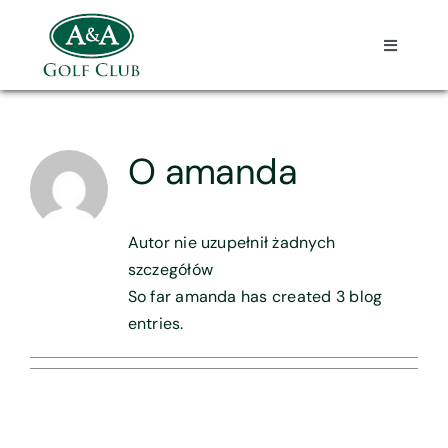
Przejdź
do
Toggle
zawartości
Navigati
Home
O
amanda
O nas
Eventy
Autor nie uzupełnił żadnych
szczegółów
Sponsorzy
So far amanda has created 3 blog
entries.
Aktualności
Kalendarz