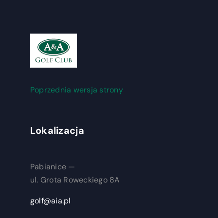
Poprzednia wersja strony
Lokalizacja
Pabianice —
ul. Grota Roweckiego 8A
golf@aia.pl